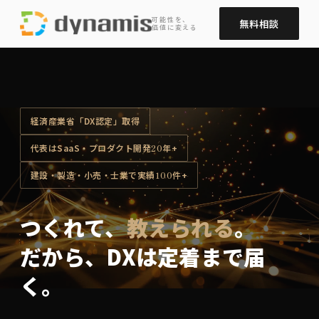
可能性を、
無料相談
価値に変える
経済産業省「DX認定」取得
代表はSaaS・プロダクト開発
20
年+
建設・製造・小売・士業で実績
100
件+
つくれて、
教えられる
。
だから、DXは定着まで届
く。