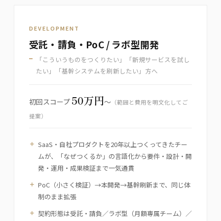
DEVELOPMENT
受託・請負・PoC / ラボ型開発
「こういうものをつくりたい」「新規サービスを試し
たい」「基幹システムを刷新したい」方へ
50万円
初回スコープ
〜
（範囲と費用を明文化してご
提案）
SaaS・自社プロダクトを20年以上つくってきたチー
ムが、「なぜつくるか」の言語化から要件・設計・開
発・運用・成果検証まで一気通貫
PoC（小さく検証）→本開発→基幹刷新まで、同じ体
制のまま拡張
契約形態は受託・請負／ラボ型（月額専属チーム）／