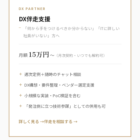
DX PARTNER
DX伴走支援
「何から手をつけるべきか分からない」「ITに詳しい
社員がいない」方へ
15万円
月額
〜
（月次契約・いつでも解約可）
週次定例＋随時のチャット相談
DX構想・要件整理・ベンダー選定支援
小規模な実装・PoC検証を含む
「発注側に立つ技術参謀」としての併用も可
詳しく見る →
伴走を相談する →